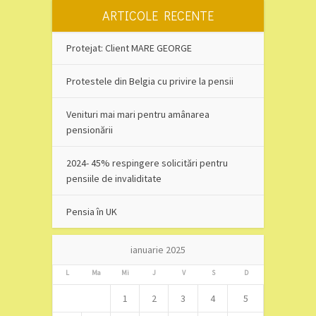
ARTICOLE RECENTE
Protejat: Client MARE GEORGE
Protestele din Belgia cu privire la pensii
Venituri mai mari pentru amânarea
pensionării
2024- 45% respingere solicitări pentru
pensiile de invaliditate
Pensia în UK
ianuarie 2025
L
Ma
Mi
J
V
S
D
1
2
3
4
5